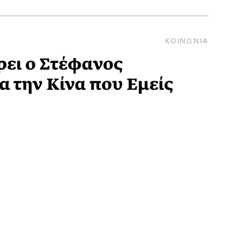
ΚΟΙΝΩΝΙΑ
έρει ο Στέφανος
α την Κίνα που Εμείς