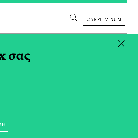
CARPE VINUM
×
x σας
ΠΕΡΙΒΑΛΛΟΝ
ική του Καύσωνα