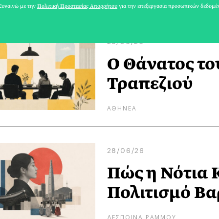
υναινώ με την
Πολιτική Προστασίας Απορρήτου
για την επεξεργασία προσωπικών δεδομέ
29/06/26
Ο Θάνατος το
Τραπεζιού
ΑΘΗΝΕΑ
28/06/26
Πώς η Νότια 
Πολιτισμό Βα
ΔΕΣΠΟΙΝΑ ΡΑΜΜΟΥ