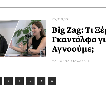
25/06/26
Big Zag: Τι Ξ
Γκαντόλφο γι
Αγνοούμε;
ΜΑΡΙΑΝΝΑ ΣΚΥΛΑΚΑΚΗ
3
4
5