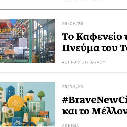
26/06/26
Το Καφενείο 
Πνεύμα του 
ΑΘΗΝΑ ΡΙΖΟΠΟΥΛΟΥ
25/06/26
#BraveNewCit
και το Μέλλο
ΑΘΗΝΕΑ