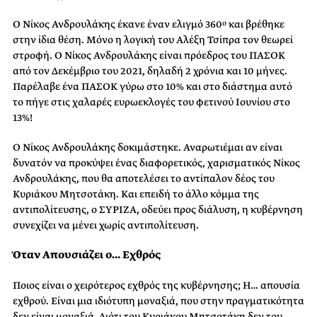
Ο Νίκος Ανδρουλάκης έκανε έναν ελιγμό 360
και βρέθηκε
ο
στην ίδια θέση. Μόνο η λογική του Αλέξη Τσίπρα τον θεωρεί
στροφή. Ο Νίκος Ανδρουλάκης είναι πρόεδρος του ΠΑΣΟΚ
από τον Δεκέμβριο του 2021, δηλαδή 2 χρόνια και 10 μήνες.
Παρέλαβε ένα ΠΑΣΟΚ γύρω στο 10% και στο διάστημα αυτό
το πήγε στις χαλαρές ευρωεκλογές του φετινού Ιουνίου στο
13%!
Ο Νίκος Ανδρουλάκης δοκιμάστηκε. Αναρωτιέμαι αν είναι
δυνατόν να προκύψει ένας διαφορετικός, χαρισματικός Νίκος
Ανδρουλάκης, που θα αποτελέσει το αντίπαλον δέος του
Κυριάκου Μητσοτάκη. Και επειδή το άλλο κόμμα της
αντιπολίτευσης, ο ΣΥΡΙΖΑ, οδεύει προς διάλυση, η κυβέρνηση
συνεχίζει να μένει χωρίς αντιπολίτευση.
Όταν Απουσιάζει ο… Εχθρός
Ποιος είναι ο χειρότερος εχθρός της κυβέρνησης; Η… απουσία
εχθρού. Είναι μια ιδιότυπη μοναξιά, που στην πραγματικότητα
δεν είναι μοναξιά. Διότι του Κυριάκου Μητσοτάκη δεν του