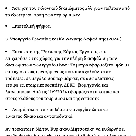
Άσκηση του εκλογικού δικαιώματος Ελλήνων πολιτών από
το εξωτερικό. Άρση των περιορισμών.
Επιστολική ψήφος.
3. Υπουργείο Εργασίας και Κοινωνικής Ασφάλισης (2024-)
Επέκταση της Ψηφιακής Κάρτας Εργασίας στις
επιχειρήσεις της χώρας, για την πλήρη διασφάλιση των
δικαιωμάτων των εργαζομένων. Το μέτρο εφαρμόζεται ήδη με
επιτυχία στους εργαζόμενους που απασχολούνται σε
τράπεζες, σε μεγάλα σούπερ μάρκετ, σε ασφαλιστικές
εταιρείες, εταιρείες security, ΔΕΚΟ, βιομηχανία και
λιανεμπόριο. Από τις 11/9/2024 εφαρμόζεται πιλοτικά και
στους κλάδους του τουρισμού και της εστίασης.
Αναμόρφωση του επιδόματος ανεργίας ώστε να
είναι πιο δίκαιο και ανταποδοτικό.
Αν πρόκειται η ΝΔ του Κυριάκου Μητσοτάκη να κυβερνήσει
για 3η θητεία, θα το οφείλει σε μεγάλο βαθμό σε στελέχη όπως