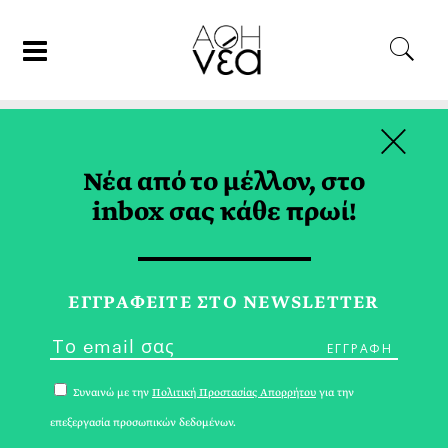
×
16/10/24
ΑΠΟΨΗ
Νέα από το μέλλον, στο
Η Ιδιότυπη Μοναξιά του
inbox σας κάθε πρωί!
Κυριάκου Μητσοτάκη
ΔΙΟΝΥΣΗΣ ΓΟΥΣΕΤΗΣ
ΕΓΓPΑΦΕΙΤΕ ΣΤΟ NEWSLETTER
Συναινώ με την
Πολιτική Προστασίας Απορρήτου
για την
επεξεργασία προσωπικών δεδομένων.