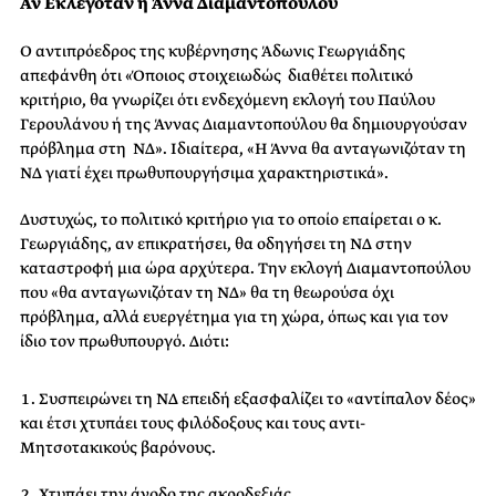
Αν Εκλεγόταν η Άννα Διαμαντοπούλου
Ο αντιπρόεδρος της κυβέρνησης Άδωνις Γεωργιάδης
απεφάνθη ότι «Όποιος στοιχειωδώς διαθέτει πολιτικό
κριτήριο, θα γνωρίζει ότι ενδεχόμενη εκλογή του Παύλου
Γερουλάνου ή της Άννας Διαμαντοπούλου θα δημιουργούσαν
πρόβλημα στη ΝΔ». Ιδιαίτερα, «Η Άννα θα ανταγωνιζόταν τη
ΝΔ γιατί έχει πρωθυπουργήσιμα χαρακτηριστικά».
Δυστυχώς, το πολιτικό κριτήριο για το οποίο επαίρεται ο κ.
Γεωργιάδης, αν επικρατήσει, θα οδηγήσει τη ΝΔ στην
καταστροφή μια ώρα αρχύτερα. Την εκλογή Διαμαντοπούλου
που «θα ανταγωνιζόταν τη ΝΔ» θα τη θεωρούσα όχι
πρόβλημα, αλλά ευεργέτημα για τη χώρα, όπως και για τον
ίδιο τον πρωθυπουργό. Διότι:
Συσπειρώνει τη ΝΔ επειδή εξασφαλίζει το «αντίπαλον δέος»
και έτσι χτυπάει τους φιλόδοξους και τους αντι-
Μητσοτακικούς βαρόνους.
Χτυπάει την άνοδο της ακροδεξιάς.