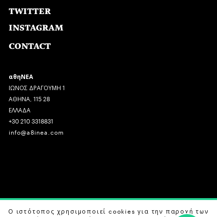
TWITTER
INSTAGRAM
CONTACT
αθηΝΕΑ
ΙΩΝΟΣ ΔΡΑΓΟΥΜΗ 1
ΑΘΗΝΑ, 115 28
ΕΛΛΑΔΑ
+30 210 3318831
info@a8inea.com
COPYRIGHT © 2026 αθηΝΕΑ, ALL RIGHTS RESERVED.
Ο ιστότοπος χρησιμοποιεί cookies για την παροχή των