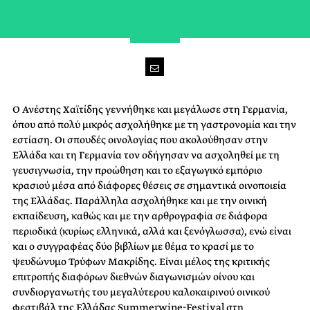
Ο Ανέστης Χαϊτίδης γεννήθηκε και μεγάλωσε στη Γερμανία,
όπου από πολύ μικρός ασχολήθηκε με τη γαστρονομία και την
εστίαση. Οι σπουδές οινολογίας που ακολούθησαν στην
Ελλάδα και τη Γερμανία τον οδήγησαν να ασχοληθεί με τη
γευσιγνωσία, την προώθηση και το εξαγωγικό εμπόριο
κρασιού μέσα από διάφορες θέσεις σε σημαντικά οινοποιεία
της Ελλάδας. Παράλληλα ασχολήθηκε και με την οινική
εκπαίδευση, καθώς και με την αρθρογραφία σε διάφορα
περιοδικά (κυρίως ελληνικά, αλλά και ξενόγλωσσα), ενώ είναι
και ο συγγραφέας δύο βιβλίων με θέμα το κρασί με το
ψευδώνυμο Τρύφων Μακρίδης. Είναι μέλος της κριτικής
επιτροπής διαφόρων διεθνών διαγωνισμών οίνου και
συνδιοργανωτής του μεγαλύτερου καλοκαιρινού οινικού
φεστιβάλ της Ελλάδας Summerwine-Festival στη