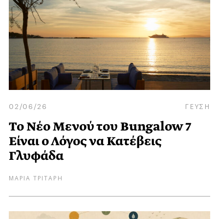
02/06/26
ΓΕΥΣΗ
Το Nέο Mενού του Bungalow 7
Eίναι ο Λόγος να Κατέβεις
Γλυφάδα
ΜΑΡΙΑ ΤΡΙΤΑΡΗ