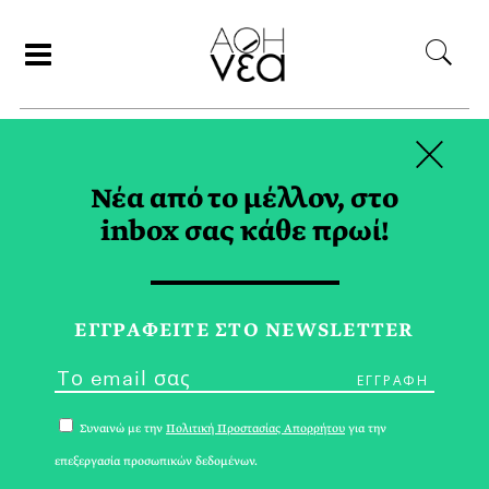
×
ΑΝΑΖΗΤΗΣΗ
Νέα από το μέλλον, στο
inbox σας κάθε πρωί!
ΓΕΥΣΗ
ΕΓΓPΑΦΕΙΤΕ ΣΤΟ NEWSLETTER
Συναινώ με την
Πολιτική Προστασίας Απορρήτου
για την
επεξεργασία προσωπικών δεδομένων.