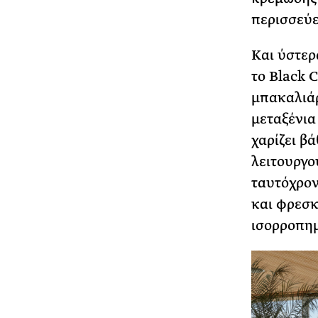
περισσεύε
Και ύστερ
το Black 
μπακαλιάρ
μεταξένια
χαρίζει β
λειτουργο
ταυτόχρον
και φρεσκ
ισορροπημ