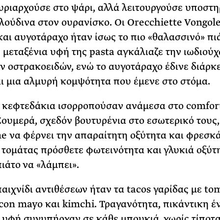
υριαρχούσε στο ψάρι, αλλά λειτουργούσε υποστη
λούδινα στον ουρανίσκο. Οι Orecchiette Vongole
και αυγοτάραχο ήταν ίσως το πιο «θαλασσινό» πι
η μεταξένια υφή της pasta αγκάλιαζε την ιωδιούχ
ν οστρακοειδών, ενώ το αυγοτάραχο έδινε διάρκε
 μια αλμυρή κομψότητα που έμενε στο στόμα.
κεφτεδάκια ισορροπούσαν ανάμεσα στο comfort
Ζουμερά, σχεδόν βουτυρένια στο εσωτερικό τους,
me να φέρνει την απαραίτητη οξύτητα και φρεσκ
e τομάτας πρόσθετε φωτεινότητα και γλυκιά οξύτ
ιάτο να «λάμπει».
αιχνίδι αντιθέσεων ήταν τα tacos γαρίδας με to
acon mayo και kimchi. Τραγανότητα, πικάντικη έ
υφή συνυπήρχαν σε κάθε μπουκιά, χωρίς τίποτα