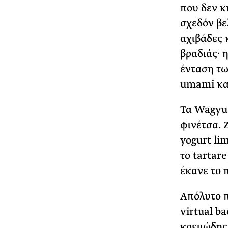
που δεν κ
σχεδόν βε
αχιβάδες 
βραδιάς· 
ένταση τω
umami και
Τα Wagyu 
φινέτσα. 
yogurt li
το tartar
έκανε το π
Απόλυτο π
virtual b
κρεμώδης 