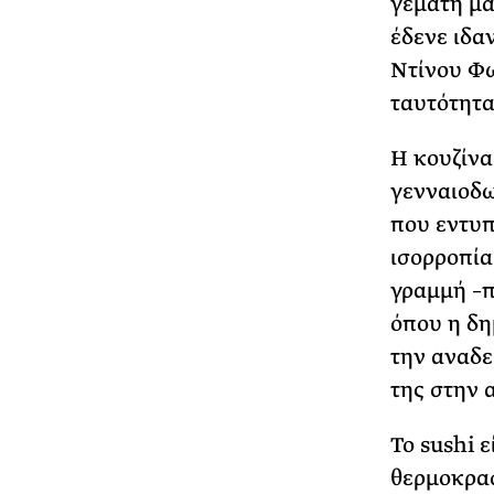
γεμάτη μα
έδενε ιδα
Ντίνου Φω
ταυτότητα
Η κουζίνα
γενναιοδω
που εντυπ
ισορροπία
γραμμή –π
όπου η δη
την αναδε
της στην 
Το sushi 
θερμοκρασ