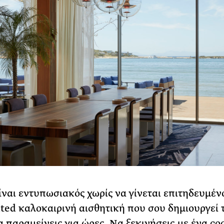
ίναι εντυπωσιακός χωρίς να γίνεται επιτηδευμέν
ated καλοκαιρινή αισθητική που σου δημιουργεί 
α παραμείνεις για ώρες. Να ξεκινήσεις με ένα coc