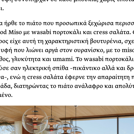
ι.
α ήρθε το πιάτο που προσωπικά ξεχώρισα περισσ
Cod Miso με wasabi πορτοκάλι και cress σαλάτα. 
ος είχε αυτή τη χαρακτηριστική βουτυρένια, σχ
 υφή που λιώνει αργά στον ουρανίσκο, με το mis
άθος, γλυκύτητα και umami. Το wasabi πορτοκάλι
ύσε σαν ηλεκτρική σπίθα –πικάντικο αλλά και δ
α–, ενώ η cress σαλάτα έφερνε την απαραίτητη 
άδα, διατηρώντας το πιάτο ανάλαφρο και απολύ
ένο.