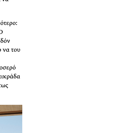
ότερο:
Ο
εδόν
o να του
ροσερό
πικράδα
τως