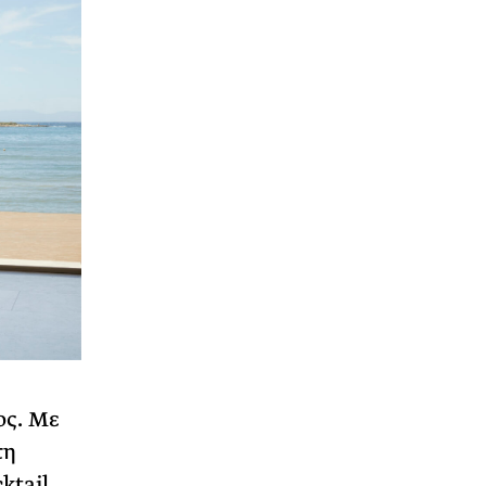
ος. Με
τη
ktail