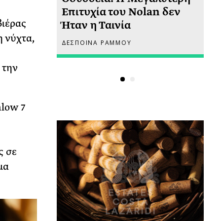
 πριν
Επιτυχία του Nolan δεν
Φω
βιέρας
Ήταν η Ταινία
Ακ
η νύχτα,
ΔΕΣΠΟΙΝΑ ΡΑΜΜΟΥ
ΡΙ
 την
alow 7
ς σε
μα