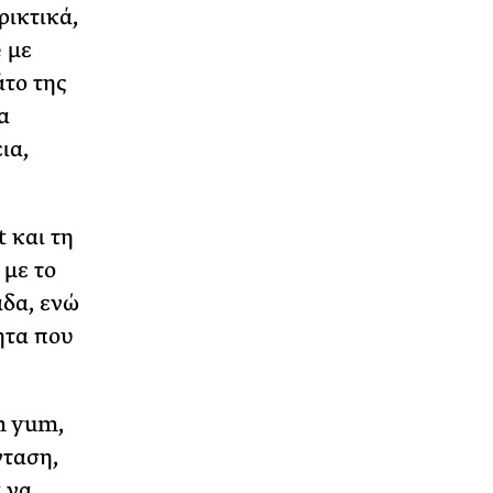
ρικτικά,
 με
άτο της
α
ια,
 και τη
 με το
άδα, ενώ
ητα που
m yum,
νταση,
 να