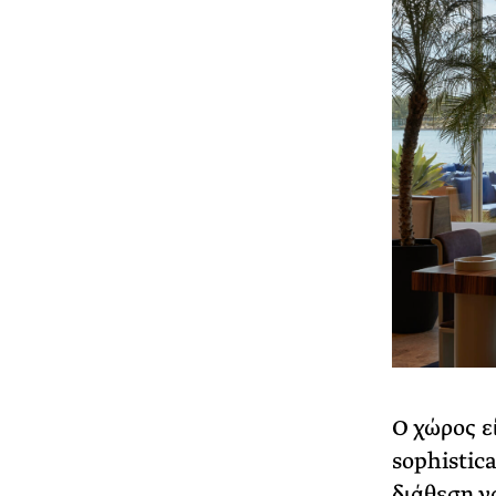
Ο χώρος ε
sophistic
διάθεση ν