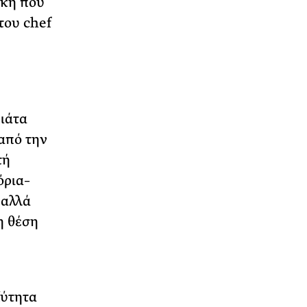
ική που
του chef
πιάτα
από την
τή
όρια–
 αλλά
η θέση
ξύτητα