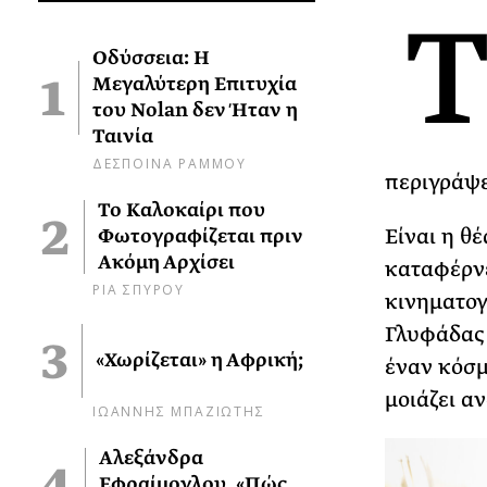
Οδύσσεια: Η
Μεγαλύτερη Επιτυχία
του Nolan δεν Ήταν η
Ταινία
ΔΕΣΠΟΙΝΑ ΡΑΜΜΟΥ
περιγράψε
Το Καλοκαίρι που
Είναι η θ
Φωτογραφίζεται πριν
Ακόμη Αρχίσει
καταφέρνε
ΡΙΑ ΣΠΥΡΟΥ
κινηματογ
Γλυφάδας 
«Χωρίζεται» η Αφρική;
έναν κόσμ
μοιάζει α
ΙΩΑΝΝΗΣ ΜΠΑΖΙΩΤΗΣ
Αλεξάνδρα
Εφραίμογλου, «Πώς