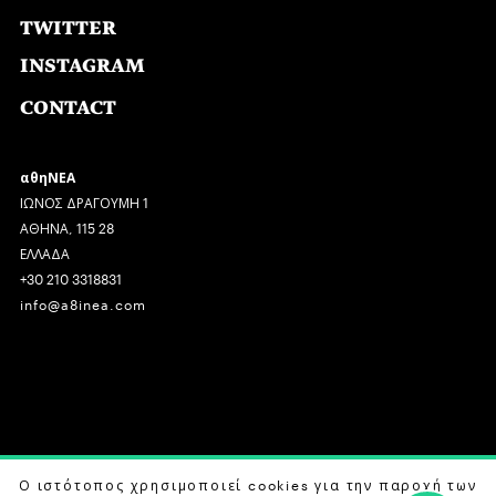
TWITTER
INSTAGRAM
CONTACT
αθηΝΕΑ
ΙΩΝΟΣ ΔΡΑΓΟΥΜΗ 1
ΑΘΗΝΑ, 115 28
ΕΛΛΑΔΑ
+30 210 3318831
info@a8inea.com
COPYRIGHT © 2026 αθηΝΕΑ, ALL RIGHTS RESERVED.
Ο ιστότοπος χρησιμοποιεί cookies για την παροχή των