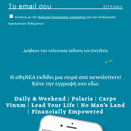
Συναινώ με την
Πολιτική Προστασίας Απορρήτου
για την επεξεργασία
προσωπικών δεδομένων.
Διάβασε την τελευταία έκδοση του ExLibris
Η αθηΝΕΑ εκδίδει μια σειρά από newsletters!
Κάνε την εγγραφή σου εδώ:
Daily & Weekend
|
Polaris
|
Carpe
Vinum
|
Lead Your Life
|
No Man’s Land
|
Financially Empowered