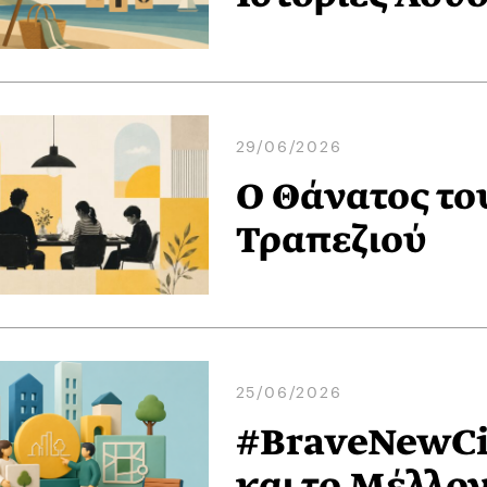
29/06/2026
Ο Θάνατος το
Τραπεζιού
25/06/2026
#BraveNewCit
και το Μέλλο