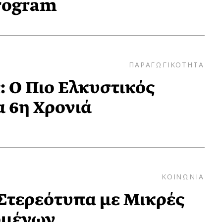
rogram
ΠΑΡΑΓΩΓΙΚΟΤΗΤΑ
 Ο Πιο Ελκυστικός
α 6η Χρονιά
ΚΟΙΝΩΝΙΑ
 Στερεότυπα με Μικρές
ομένων