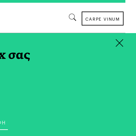
CARPE VINUM
×
x σας
να μέσο ενημέρωσης που έχει τα μάτια του
λλον. Απευθύνεται σε μια νέα γενιά
κή, κοσμοπολίτικη, μορφωμένη και
θέλει μια ολοκληρωμένη ενημέρωση για τα
ροντα. Με αιχμή του δόρατος το βραβευμένο