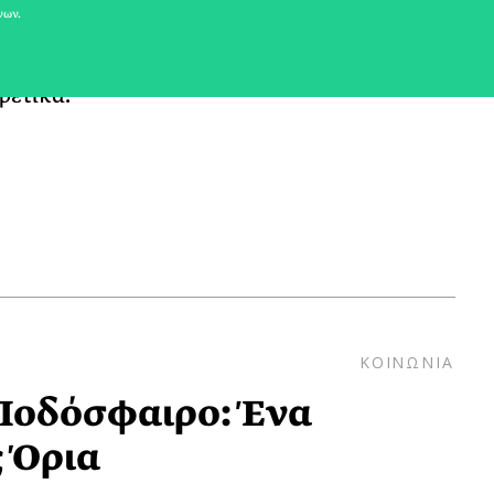
νων.
ter, η αθηΝΕΑ αγκαλιάζει την
σας με ερεθίσματα που σας κάνουν να
ρετικά.
ΚΟΙΝΩΝΙΑ
 Ποδόσφαιρο: Ένα
 Όρια