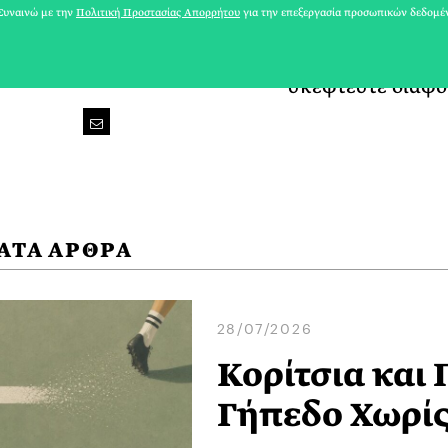
υναινώ με την
Πολιτική Προστασίας Απορρήτου
για την επεξεργασία προσωπικών δεδομέ
ομώνυμο newslet
καθημερινότητά 
σκέφτεστε διαφο
ΑΤΑ ΑΡΘΡΑ
28/07/2026
Κορίτσια και
Γήπεδο Χωρίς