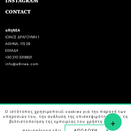
INSTAGRAM
CONTACT
αθηΝΕΑ
ΙΩΝΟΣ ΔΡΑΓΟΥΜΗ 1
ΑΘΗΝΑ, 115 28
ΕΛΛΑΔΑ
+30 210 3318831
info@a8inea.com
COPYRIGHT © 2026 αθηΝΕΑ, ALL RIGHTS RESERVED.
Ο ιστότοπος χρησιμοποιεί cookies για την παροχή των
υπηρεσιών του, την ανάλυση της επισκεψιμότητας και τη
+
DESIGN BY
G DESIGN STUDIO
. DEVELOPED BY
B LABS
.
βελτιστοποίηση της εμπειρίας του χρήστη. Μάθετε
ΑΠΟΔΟΧΗ
περισσότερα
εδώ