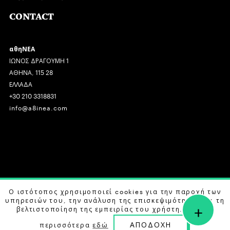
CONTACT
αθηΝΕΑ
ΙΩΝΟΣ ΔΡΑΓΟΥΜΗ 1
ΑΘΗΝΑ, 115 28
ΕΛΛΑΔΑ
+30 210 3318831
info@a8inea.com
COPYRIGHT © 2026 αθηΝΕΑ, ALL RIGHTS RESERVED.
Ο ιστότοπος χρησιμοποιεί cookies για την παροχή των
υπηρεσιών του, την ανάλυση της επισκεψιμότητας και τη
+
DESIGN BY
G DESIGN STUDIO
. DEVELOPED BY
B LABS
.
βελτιστοποίηση της εμπειρίας του χρήστη. Μάθετε
ΑΠΟΔΟΧΗ
περισσότερα
εδώ