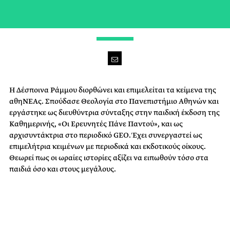
ΕΠΙΜΕΛΗΤΡΙΑ ΚΕΙΜΕΝΩΝ
H Δέσποινα Ράμμου διορθώνει και επιμελείται τα κείμενα της
αθηΝΕΑς. Σπούδασε Θεολογία στο Πανεπιστήμιο Αθηνών και
εργάστηκε ως διευθύντρια σύνταξης στην παιδική έκδοση της
Καθημερινής, «Οι Ερευνητές Πάνε Παντού», και ως
αρχισυντάκτρια στο περιοδικό GEO. Έχει συνεργαστεί ως
επιμελήτρια κειμένων με περιοδικά και εκδοτικούς οίκους.
Θεωρεί πως οι ωραίες ιστορίες αξίζει να ειπωθούν τόσο στα
παιδιά όσο και στους μεγάλους.