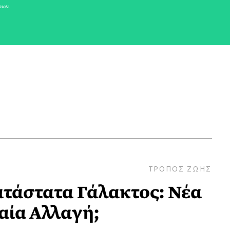
νων.
 το χορό και τρελαίνεται με τα ζώα όλων των
ον αθλητισμό και συγκεκριμένα το μπάσκετ
.
ΤΡΟΠΟΣ ΖΩΗΣ
τάστατα Γάλακτος: Νέα
αία Αλλαγή;