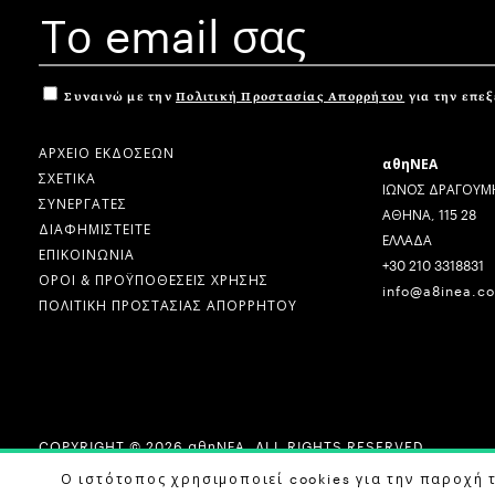
Συναινώ με την
Πολιτική Προστασίας Απορρήτου
για την επε
ΑΡΧΕΙΟ ΕΚΔΟΣΕΩΝ
αθηΝΕΑ
ΣΧΕΤΙΚΑ
ΙΩΝΟΣ ΔΡΑΓΟΥΜΗ
ΣΥΝΕΡΓΑΤΕΣ
ΑΘΗΝΑ, 115 28
ΔΙΑΦΗΜΙΣΤΕΙΤΕ
ΕΛΛΑΔΑ
ΕΠΙΚΟΙΝΩΝΙΑ
+30 210 3318831
ΟΡΟΙ & ΠΡΟΫΠΟΘΕΣΕΙΣ ΧΡΗΣΗΣ
info@a8inea.c
ΠΟΛΙΤΙΚΗ ΠΡΟΣΤΑΣΙΑΣ ΑΠΟΡΡΗΤΟΥ
COPYRIGHT © 2026 αθηΝΕΑ, ALL RIGHTS RESERVED.
DESIGN BY
G DESIGN STUDIO
. DEVELOPED BY
B LABS
.
Ο ιστότοπος χρησιμοποιεί cookies για την παροχή 