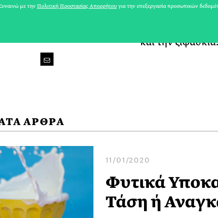
υναινώ με την
Πολιτική Προστασίας Απορρήτου
για την επεξεργασία προσωπικών δεδομέ
αγαπά τα ταξίδια,
ειδών. Αγαπάει τ
και την ξιφασκία
ΑΤΑ ΑΡΘΡΑ
11/01/2020
Φυτικά Υποκα
Τάση ή Αναγκ