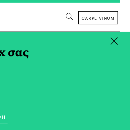
CARPE VINUM
×
x σας
τολόγος-Διατροφολόγος, απόφοιτος Ανώτατου
ύματος Διαιτολογίας και Διατροφής στην
άστηκε σε βιομηχανίες τροφίμων μέχρι να
freelancer διαιτολόγος. Χορτοφάγος και
ο περιβάλλον, πιστεύει στον εθελοντισμό,