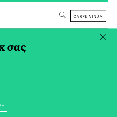
CARPE VINUM
×
x σας
άκη γεννήθηκε στην Αθήνα. Είναι μητέρα
τυχιούχος του Οικονομικού Πανεπιστημίου
κ. Επιστήμης) και του Εθνικού Ωδείου
Την κέρδισε η μουσική, με την οποία
ελματικά. Αγαπά τους ήχους, τις παύσεις, τη