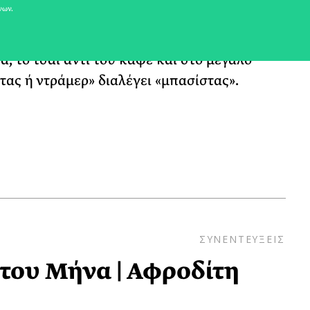
νων.
έξιμο, το διάβασμα, τα ταξίδια, τη μαύρη
βακερά σεντόνια. Προτιμά τις ανατολές από
α, το τσάι αντί του καφέ και στο μεγάλο
τας ή ντράμερ» διαλέγει «μπασίστας».
ΣΥΝΕΝΤΕΥΞΕΙΣ
ου Μήνα | Αφροδίτη