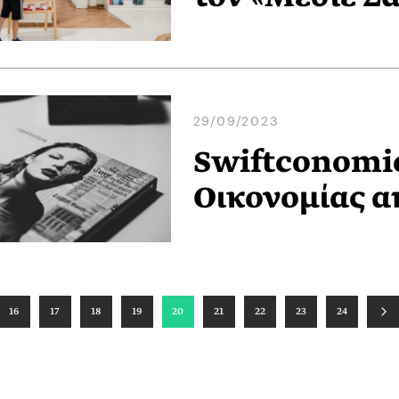
29/09/2023
Swiftconomi
Οικονομίας απ
16
17
18
19
20
21
22
23
24