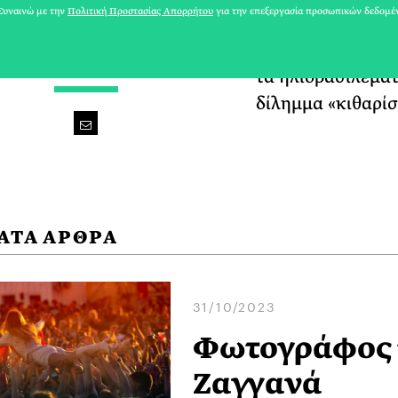
υναινώ με την
Πολιτική Προστασίας Απορρήτου
για την επεξεργασία προσωπικών δεδομέ
φωτογραφία, το τρ
σοκολάτα, τα βαμ
ΝΤΑΚΤΡΙΑ | THUNDER ROAD
τα ηλιοβασιλέματ
δίλημμα «κιθαρίσ
ΑΤΑ ΑΡΘΡΑ
31/10/2023
Φωτογράφος τ
Ζαγγανά