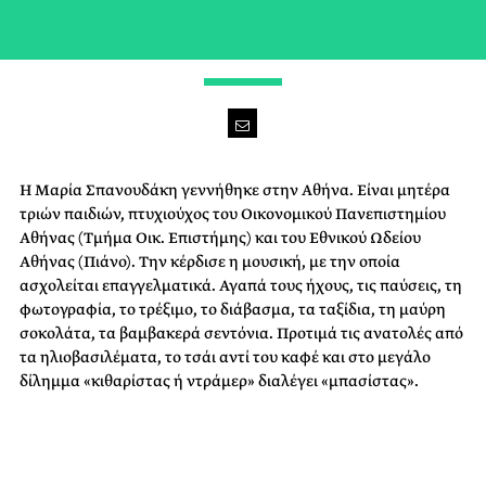
ΣΥΝΤΑΚΤΡΙΑ | THUNDER ROAD
H Μαρία Σπανουδάκη γεννήθηκε στην Αθήνα. Είναι μητέρα
τριών παιδιών, πτυχιούχος του Οικονομικού Πανεπιστημίου
Αθήνας (Τμήμα Οικ. Επιστήμης) και του Εθνικού Ωδείου
Αθήνας (Πιάνο). Την κέρδισε η μουσική, με την οποία
ασχολείται επαγγελματικά. Αγαπά τους ήχους, τις παύσεις, τη
φωτογραφία, το τρέξιμο, το διάβασμα, τα ταξίδια, τη μαύρη
σοκολάτα, τα βαμβακερά σεντόνια. Προτιμά τις ανατολές από
τα ηλιοβασιλέματα, το τσάι αντί του καφέ και στο μεγάλο
δίλημμα «κιθαρίστας ή ντράμερ» διαλέγει «μπασίστας».