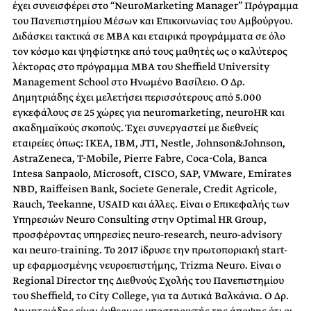
έχει συνεισφέρει στο “ΝeuroMarketing Manager” Πρόγραμμα
του Πανεπιστημίου Μέσων και Επικοινωνίας του Αμβούργου.
Διδάσκει τακτικά σε MBA και εταιρικά προγράμματα σε όλο
τον κόσμο και ψηφίστηκε από τους μαθητές ως ο καλύτερος
λέκτορας στο πρόγραμμα MBA του Sheffield University
Management School στο Ηνωμένο Βασίλειο. Ο Δρ.
Δημητριάδης έχει μελετήσει περισσότερους από 5.000
εγκεφάλους σε 25 χώρες για neuromarketing, neuroHR και
ακαδημαϊκούς σκοπούς. Έχει συνεργαστεί με διεθνείς
εταιρείες όπως: IKEA, IBM, JTI, Nestle, Johnson&Johnson,
AstraZeneca, T-Mobile, Pierre Fabre, Coca-Cola, Banca
Intesa Sanpaolo, Microsoft, CISCO, SAP, VMware, Emirates
NBD, Raiffeisen Bank, Societe Generale, Credit Agricole,
Rauch, Teekanne, USAID και άλλες. Είναι ο Επικεφαλής των
Υπηρεσιών Neuro Consulting στην Optimal HR Group,
προσφέροντας υπηρεσίες neuro-research, neuro-advisory
και neuro-training. Το 2017 ίδρυσε την πρωτοποριακή start-
up εφαρμοσμένης νευροεπιστήμης, Trizma Neuro. Είναι ο
Regional Director της Διεθνούς Σχολής του Πανεπιστημίου
του Sheffield, το City College, για τα Δυτικά Βαλκάνια. Ο Δρ.