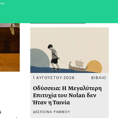
νων.
ΠΡΟΣΦΑΤΑ ΑΡΘΡΑ
ΚΟΙΝΩΝΙΑ
1 ΑΥΓΟΥΣΤΟΥ 2026
ΒΙΒΛΙΟ
31
υ
Οδύσσεια: Η Μεγαλύτερη
Το
 πριν
Επιτυχία του Nolan δεν
Φω
Ήταν η Ταινία
Ακ
s
ΔΕΣΠΟΙΝΑ ΡΑΜΜΟΥ
ΡΙ