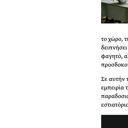
το χώρο, τ
δειπνήσει 
φαγητό, α
προσδοκού
Σε αυτήν 
εμπειρία τ
παραδοσια
εστιατόρι