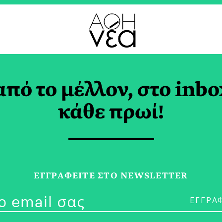
Ε
από το μέλλον, στο inbo
 Dining Κατ’ Οίκον;
κάθε πρωί!
ΙΖΑ ΒΑΦΕΙΑΔΑΚΗ
ΕΓΓPΑΦΕΙΤΕ ΣΤΟ NEWSLETTER