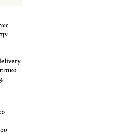
πως
την
elivery
πιτικό
g,
το
που