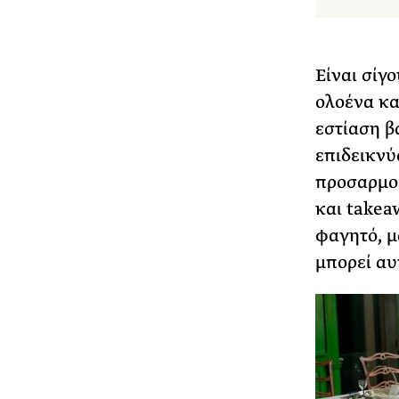
Είναι σίγ
ολοένα κα
εστίαση β
επιδεικνύ
προσαρμοσ
και takeaw
φαγητό, μ
μπορεί αυ