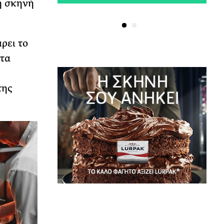
ή σκηνή
ρει το
 τα
της