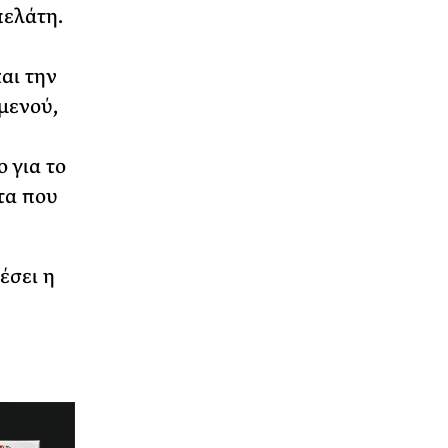
πελάτη.
αι την
μενού,
ο για το
τα που
έσει η