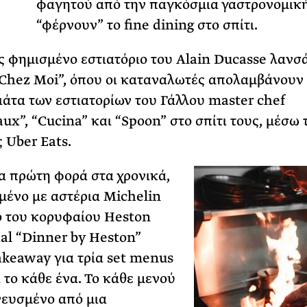
Τ
φαγητού από την παγκόσμια γαστρονομικ
“φέρνουν” το fine dining στο σπίτι.
ς φημισμένο εστιατόριο του Alain Ducasse λανσά
Chez Moi”, όπου οι καταναλωτές απολαμβάνουν
ιάτα των εστιατορίων του Γάλλου master chef
x”, “Cucina” και “Spoon” στο σπίτι τους, μέσω 
 Uber Eats.
ια πρώτη φορά στα χρονικά,
μένο με αστέρια Michelin
ο του κορυφαίου Heston
l “Dinner by Heston”
akeaway για τρία set menus
α το κάθε ένα. Το κάθε μενού
νευσμένο από μια