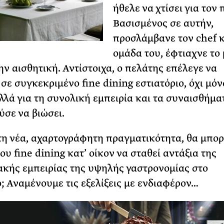
ήθελε να χτίσει για τον 
Βασισμένος σε αυτήν,
προσλάμβανε τον chef κ
ομάδα του, έφτιαχνε το 
ην αισθητική. Αντίστοιχα, ο πελάτης επέλεγε να
σε συγκεκριμένο fine dining εστιατόριο, όχι μόν
λλά για τη συνολική εμπειρία και τα συναισθήμα
σε να βιώσει.
τη νέα, αχαρτογράφητη πραγματικότητα, θα μπορ
ου fine dining κατ’ οίκον να σταθεί αντάξια της
κής εμπειρίας της υψηλής γαστρονομίας στο
ο; Αναμένουμε τις εξελίξεις με ενδιαφέρον…