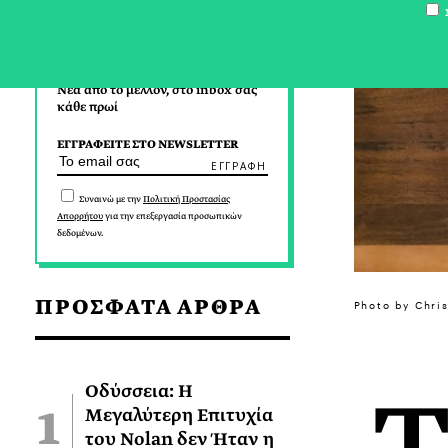
Σ
Νέα από το μέλλον, στο inbox σας
κάθε πρωί
ΕΓΓΡΑΦΕΙΤΕ ΣΤΟ NEWSLETTER
Συναινώ με την
Πολιτική Προστασίας
Απορρήτου
για την επεξεργασία προσωπικών
δεδομένων.
ΠΡΟΣΦΑΤΑ ΑΡΘΡΑ
Photo by Chris
Οδύσσεια: Η
Μεγαλύτερη Επιτυχία
του Nolan δεν Ήταν η