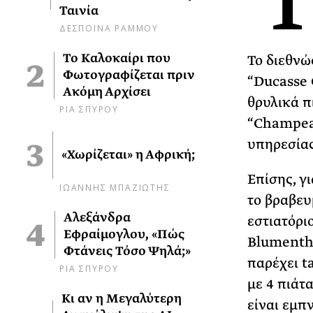
Ταινία
ΔΕΣΠΟΙΝΑ ΡΑΜΜΟΥ
Το Καλοκαίρι που
Το διεθνώ
Φωτογραφίζεται πριν
“Ducasse 
Ακόμη Αρχίσει
θρυλικά π
ΡΙΑ ΣΠΥΡΟΥ
“Champeau
υπηρεσίας
«Χωρίζεται» η Αφρική;
Επίσης, γ
ΙΩΑΝΝΗΣ ΜΠΑΖΙΩΤΗΣ
το βραβευ
Αλεξάνδρα
εστιατόρι
Εφραίμογλου, «Πώς
Blumentha
Φτάνεις Τόσο Ψηλά;»
παρέχει t
ΡΙΑ ΣΠΥΡΟΥ
με 4 πιάτ
Κι αν η Μεγαλύτερη
είναι εμπ