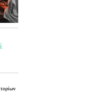
ί
ατορίων