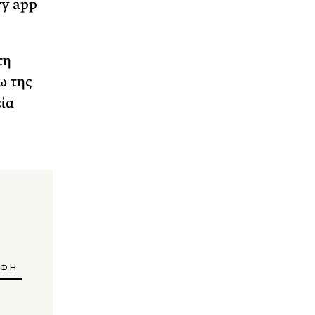
ry app
τη
ω της
ία