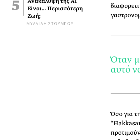
Ανακάλυψη της AI
διαφορετι
Είναι… Περισσότερη
γαστρονομ
Ζωή;
ΜΥΛΑΙΔΗ ΣΤΟΥΜΠΟΥ
Όταν μ
αυτό ν
Όσο για τ
“Hakkasan
προτιμούν