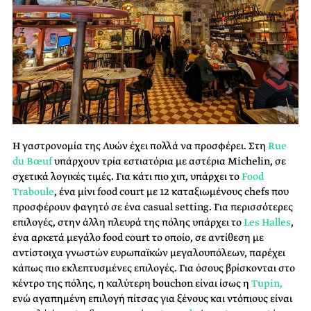
Η γαστρονομία της Λυών έχει πολλά να προσφέρει. Στη
Rue
du Bœuf
υπάρχουν τρία εστιατόρια με αστέρια Michelin, σε
σχετικά λογικές τιμές. Για κάτι πιο χιπ, υπάρχει το
Food
Traboule
, ένα μίνι food court με 12 καταξιωμένους chefs που
προσφέρουν φαγητό σε ένα casual setting. Για περισσότερες
επιλογές, στην άλλη πλευρά της πόλης υπάρχει το
Les Halles
,
ένα αρκετά μεγάλο food court το οποίο, σε αντίθεση με
αντίστοιχα γνωστών ευρωπαϊκών μεγαλουπόλεων, παρέχει
κάπως πιο εκλεπτυσμένες επιλογές. Για όσους βρίσκονται στο
κέντρο της πόλης, η καλύτερη bouchon είναι ίσως η
Tupin,
ενώ αγαπημένη επιλογή πίτσας για ξένους και ντόπιους είναι