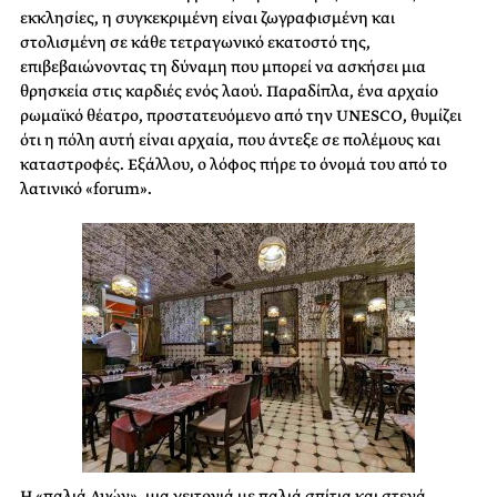
εκκλησίες, η συγκεκριμένη είναι ζωγραφισμένη και
στολισμένη σε κάθε τετραγωνικό εκατοστό της,
επιβεβαιώνοντας τη δύναμη που μπορεί να ασκήσει μια
θρησκεία στις καρδιές ενός λαού. Παραδίπλα, ένα αρχαίο
ρωμαϊκό θέατρο, προστατευόμενο από την UNESCO, θυμίζει
ότι η πόλη αυτή είναι αρχαία, που άντεξε σε πολέμους και
καταστροφές. Εξάλλου, ο λόφος πήρε το όνομά του από το
λατινικό «forum».
Η «παλιά Λυών», μια γειτονιά με παλιά σπίτια και στενά