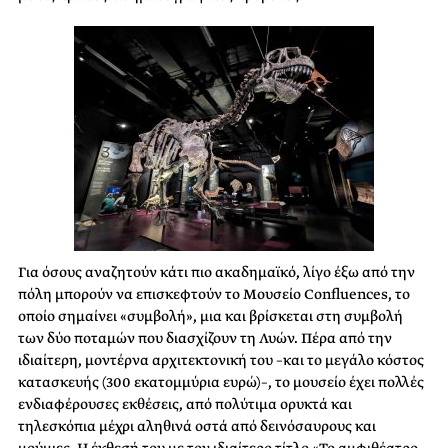
Για όσους αναζητούν κάτι πιο ακαδημαϊκό, λίγο έξω από την
πόλη μπορούν να επισκεφτούν το Μουσείο Confluences, το
οποίο σημαίνει «συμβολή», μια και βρίσκεται στη συμβολή
των δύο ποταμών που διασχίζουν τη Λυών. Πέρα από την
ιδιαίτερη, μοντέρνα αρχιτεκτονική του –και το μεγάλο κόστος
κατασκευής (300 εκατομμύρια ευρώ)–, το μουσείο έχει πολλές
ενδιαφέρουσες εκθέσεις, από πολύτιμα ορυκτά και
τηλεσκόπια μέχρι αληθινά οστά από δεινόσαυρους και
μούμιες. Η έκθεσή του με τον ιδιαίτερο τίτλο «Το αμφιθέατρο