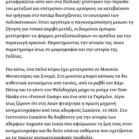
μεταφράζεται ούτε καν στα Γαλλικά) χτίστηκαν την περίοδο
του μεταξιού και επέτρεπαν στους εμπόρους να κατεβαίνουν
πιο γρήγορα στο ποτάμι διασχίζοντας το εσωτερικό των
πολυκατοικιών. Όταν αργότερα η παγκοσμιοποίηση μείωσε τη
ζήτηση για τοπικό ακριβό μετάξι, οι δαιμόνιοι έμποροι
μετέτρεψαν τις φάρμες μεταξοσκώληκων σε αμπέλια για την
παραγωγή κρασιού. Παρατηρώντας την ιστορία της Λυών
παρατηρούμε ίσως σε μικρογραφία και την ιστορία της
Γαλλίας.
Πιο κάτω, ένα παλιό κτίριο έχει μετατραπεί σε Μουσείο
Μινιατούρας και Σινεμά. Στο μουσείο μπορεί κάποιος να δει
αυθεντικά αντικείμενα από ταινίες, από το ραβδί του Χάρι
Πότερ και το γάντι του Ψαλιδοχέρη μέχρι τα ρούχα του Tom
Hanks στο «Forrest Gump» και ένα από τα Γκρέμλιν. Λίγοι
ίσως ξέρουν ότι στη Λυών φτιάχτηκε η πρώτη μηχανή
κινηματογράφου από τους αδερφούς Lumiere, τo 1920. Στο
Ινστιτούτο Lumière θα διαβάσετε για την ιστορία των
αδερφών Auguste και Louis που αφιέρωσαν τη ζωή τους στον
κινηματογράφο και θα δείτε σπάνια εκθέματα που σχετίζονται
με τις πρώτες κινηματογραφικές προβολές.