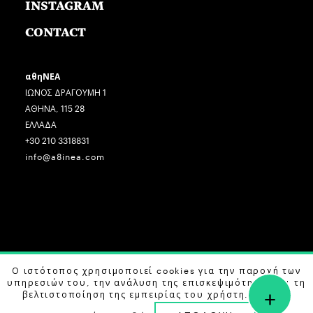
INSTAGRAM
CONTACT
αθηΝΕΑ
ΙΩΝΟΣ ΔΡΑΓΟΥΜΗ 1
ΑΘΗΝΑ, 115 28
ΕΛΛΑΔΑ
+30 210 3318831
info@a8inea.com
COPYRIGHT © 2026 αθηΝΕΑ, ALL RIGHTS RESERVED.
Ο ιστότοπος χρησιμοποιεί cookies για την παροχή των
υπηρεσιών του, την ανάλυση της επισκεψιμότητας και τη
+
DESIGN BY
G DESIGN STUDIO
. DEVELOPED BY
B LABS
.
βελτιστοποίηση της εμπειρίας του χρήστη. Μάθετε