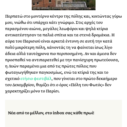
Περπατώ στο μοντέρνο κέντρο της πόλης και, κοιτώντας γύρω
μου, νιώθω ότι υπάρχει κάτι γνώριμο. Στις αρχές του
περασμένου αιώνα, μεγάλες λεωφόροι και ψηλά κτίρια
αντικατέστησαν τα παλιά σπίτια και τα στενά δρομάκια. Η
αύρα του Παρισιού είναι αρκετά έντονη σε αυτή την κατά
πολύ μικρότερη πόλη, κάνοντάς τη να φαίνεται ίσως λίγο
άδεια αλλά ταυτόχρονα πιο περιποιημένη. Αν και άμεσα δεν
προσπαθεί να αντιπαρατεθεί με την πανίσχυρη πρωτεύουσα,
η Λυών παραμένει μια από τις πρώτες πόλεις που
φωταγωγήθηκαν παγκοσμίως, ενώ τα κτίριά της και το
σχετικό
ετήσιο φεστιβάλ
, που γίνεται στο πρώτο δεκαήμερο
του Δεκεμβρίου, θυμίζει ότι ο όρος «Πόλη του Φωτός» δεν
χαρακτηρίζει μόνο το Παρίσι.
Νέα από το μέλλον, στο inbox σας κάθε πρωί!