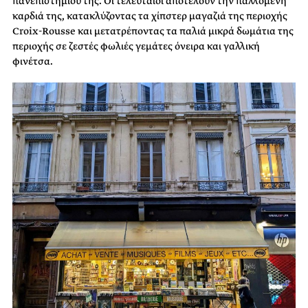
πανεπιστημίου της. Οι τελευταίοι αποτελούν την παλλόμενη
καρδιά της, κατακλύζοντας τα χίπστερ μαγαζιά της περιοχής
Croix-Rousse και μετατρέποντας τα παλιά μικρά δωμάτια της
περιοχής σε ζεστές φωλιές γεμάτες όνειρα και γαλλική
φινέτσα.