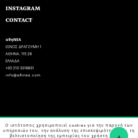
INSTAGRAM
CONTACT
αθηΝΕΑ
ΙΩΝΟΣ ΔΡΑΓΟΥΜΗ 1
ΑΘΗΝΑ, 115 28
ΕΛΛΑΔΑ
+30 210 3318831
info@a8inea.com
COPYRIGHT © 2026 αθηΝΕΑ, ALL RIGHTS RESERVED.
Ο ιστότοπος χρησιμοποιεί cookies για την παροχή των
υπηρεσιών του, την ανάλυση της επισκεψιμότητας και τη
+
DESIGN BY
G DESIGN STUDIO
. DEVELOPED BY
B LABS
.
βελτιστοποίηση της εμπειρίας του χρήστη. Μάθετε