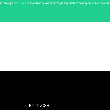
ΛΕΥΘΕΡΗΣ ΠΛΑΚΙΔΑΣ
υναινώ με την
Πολιτική Προστασίας Απορρήτου
για την επεξεργασία προσωπικών δεδομέ