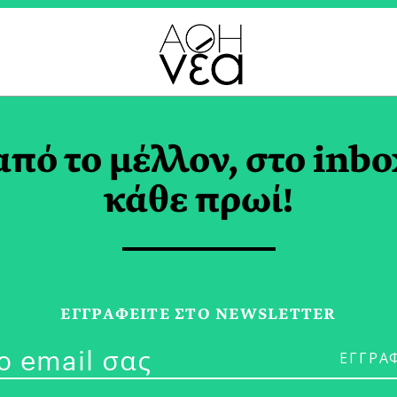
ΑΠΤΥΞΙΑΚΗ ΗΜΑΘΙΑΣ 
από το μέλλον, στο inbo
κάθε πρωί!
12/09/25
Νάουσα: Ο Τό
ΕΓΓPΑΦΕΙΤΕ ΣΤΟ NEWSLETTER
Ποτήρι Ξινό