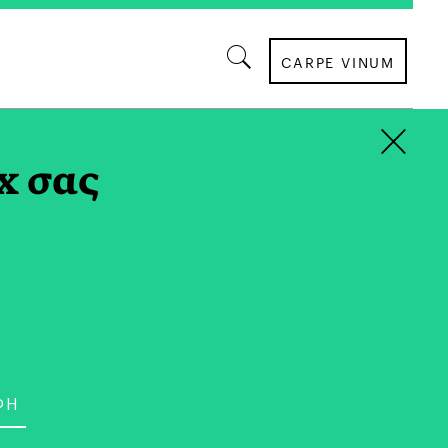
CARPE VINUM
×
TAG
x σας
ΠΑΡΑΓΩΓΙΚΟΤΗΤΑ
πος Πίσω από Ένα
μαυρο