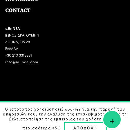
CONTACT
αθηΝΕΑ
ΙΩΝΟΣ ΔΡΑΓΟΥΜΗ 1
ΑΘΗΝΑ, 115 28
ΕΛΛΑΔΑ
+30 210 3318831
info@a8inea.com
COPYRIGHT © 2026 αθηΝΕΑ, ALL RIGHTS RESERVED.
Ο ιστότοπος χρησιμοποιεί cookies για την παροχή των
υπηρεσιών του, την ανάλυση της επισκεψιμότητας και τη
+
DESIGN BY
G DESIGN STUDIO
. DEVELOPED BY
B LABS
.
βελτιστοποίηση της εμπειρίας του χρήστη. Μάθετε
ΑΠΟΔΟΧΗ
περισσότερα
εδώ