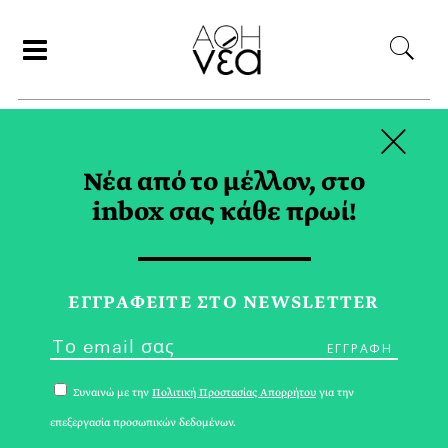
×
ΑΝΑΖΗΤΗΣΗ
Νέα από το μέλλον, στο
inbox σας κάθε πρωί!
ΑΡΝΙ TAG
ΕΓΓPΑΦΕΙΤΕ ΣΤΟ NEWSLETTER
Συναινώ με την
Πολιτική Προστασίας Απορρήτου
για την
επεξεργασία προσωπικών δεδομένων.