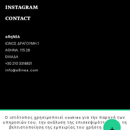
INSTAGRAM
CONTACT
αθηΝΕΑ
ΙΩΝΟΣ ΔΡΑΓΟΥΜΗ 1
ΑΘΗΝΑ, 115 28
ΕΛΛΑΔΑ
+30 210 3318831
info@a8inea.com
COPYRIGHT © 2026 αθηΝΕΑ, ALL RIGHTS RESERVED.
Ο ιστότοπος χρησιμοποιεί cookies για την παροχή των
υπηρεσιών του, την ανάλυση της επισκεψιμότητας και τη
+
DESIGN BY
G DESIGN STUDIO
. DEVELOPED BY
B LABS
.
βελτιστοποίηση της εμπειρίας του χρήστη. Μάθετε