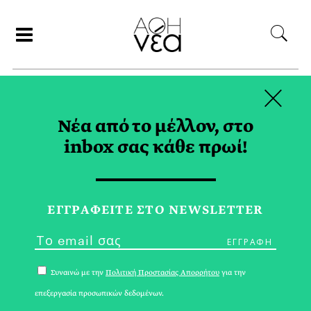
×
ΑΝΑΖΗΤΗΣΗ
Νέα από το μέλλον, στο
inbox σας κάθε πρωί!
ΑΣ-ΣΑΛΤ TAG
ΕΓΓPΑΦΕΙΤΕ ΣΤΟ NEWSLETTER
Συναινώ με την
Πολιτική Προστασίας Απορρήτου
για την
επεξεργασία προσωπικών δεδομένων.