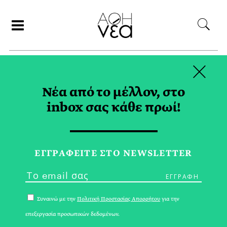
×
ΑΝΑΖΗΤΗΣΗ
Νέα από το μέλλον, στο
inbox σας κάθε πρωί!
«BACK TO THE
BEGINNING» TAG
ΕΓΓPΑΦΕΙΤΕ ΣΤΟ NEWSLETTER
Συναινώ με την
Πολιτική Προστασίας Απορρήτου
για την
επεξεργασία προσωπικών δεδομένων.