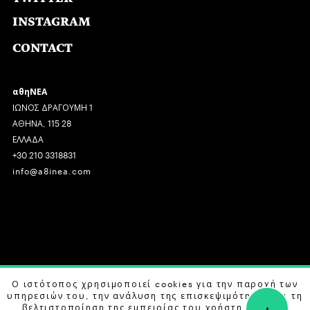
INSTAGRAM
CONTACT
αθηΝΕΑ
ΙΩΝΟΣ ΔΡΑΓΟΥΜΗ 1
ΑΘΗΝΑ, 115 28
ΕΛΛΑΔΑ
+30 210 3318831
info@a8inea.com
COPYRIGHT © 2026 αθηΝΕΑ, ALL RIGHTS RESERVED.
Ο ιστότοπος χρησιμοποιεί cookies για την παροχή των
υπηρεσιών του, την ανάλυση της επισκεψιμότητας και τη
+
DESIGN BY
G DESIGN STUDIO
. DEVELOPED BY
B LABS
.
βελτιστοποίηση της εμπειρίας του χρήστη. Μάθετε