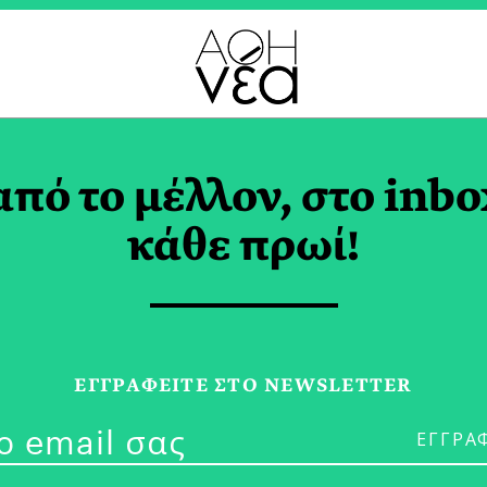
ΣΤΙΝΑ ΜΑΞΟΥΡΗ TAG
από το μέλλον, στο inbo
κάθε πρωί!
13/06/23
Συνέντευξη με
ΕΓΓPΑΦΕΙΤΕ ΣΤΟ NEWSLETTER
Θέατρο Θέτει
για Σκέψη