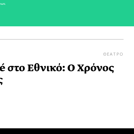
νων.
ΘΕΑΤΡΟ
é στο Εθνικό: Ο Χρόνος
ς