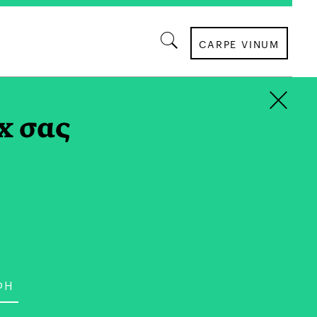
CARPE VINUM
×
x σας
ΣΥΝΕΝΤΕΥΞΕΙΣ
 την Έμιλυ Λουίζου | Το
 Ερωτήματα και Τροφή