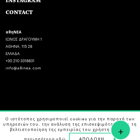
INSTAGRAM
CONTACT
αθηΝΕΑ
ΙΩΝΟΣ ΔΡΑΓΟΥΜΗ 1
ΑΘΗΝΑ, 115 28
ΕΛΛΑΔΑ
+30 210 3318831
info@a8inea.com
COPYRIGHT © 2026 αθηΝΕΑ, ALL RIGHTS RESERVED.
Ο ιστότοπος χρησιμοποιεί cookies για την παροχή των
υπηρεσιών του, την ανάλυση της επισκεψιμότητας και τη
+
DESIGN BY
G DESIGN STUDIO
. DEVELOPED BY
B LABS
.
βελτιστοποίηση της εμπειρίας του χρήστη. Μάθετε
ΑΠΟΔΟΧΗ
περισσότερα
εδώ