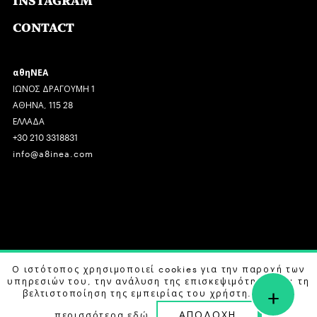
INSTAGRAM
CONTACT
αθηΝΕΑ
ΙΩΝΟΣ ΔΡΑΓΟΥΜΗ 1
ΑΘΗΝΑ, 115 28
ΕΛΛΑΔΑ
+30 210 3318831
info@a8inea.com
COPYRIGHT © 2026 αθηΝΕΑ, ALL RIGHTS RESERVED.
Ο ιστότοπος χρησιμοποιεί cookies για την παροχή των
υπηρεσιών του, την ανάλυση της επισκεψιμότητας και τη
+
DESIGN BY
G DESIGN STUDIO
. DEVELOPED BY
B LABS
.
βελτιστοποίηση της εμπειρίας του χρήστη. Μάθετε
ΑΠΟΔΟΧΗ
περισσότερα
εδώ