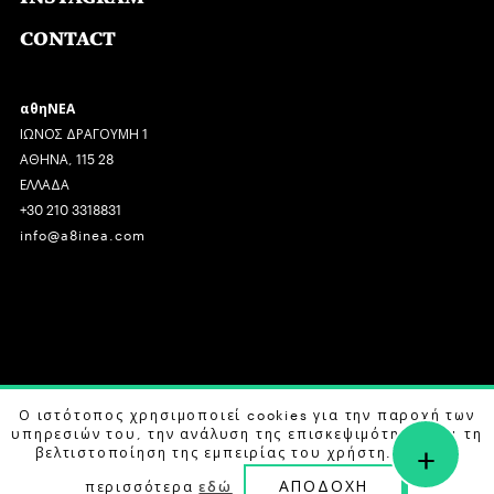
CONTACT
αθηΝΕΑ
ΙΩΝΟΣ ΔΡΑΓΟΥΜΗ 1
ΑΘΗΝΑ, 115 28
ΕΛΛΑΔΑ
+30 210 3318831
info@a8inea.com
COPYRIGHT © 2026 αθηΝΕΑ, ALL RIGHTS RESERVED.
Ο ιστότοπος χρησιμοποιεί cookies για την παροχή των
υπηρεσιών του, την ανάλυση της επισκεψιμότητας και τη
+
DESIGN BY
G DESIGN STUDIO
. DEVELOPED BY
B LABS
.
βελτιστοποίηση της εμπειρίας του χρήστη. Μάθετε
ΑΠΟΔΟΧΗ
περισσότερα
εδώ