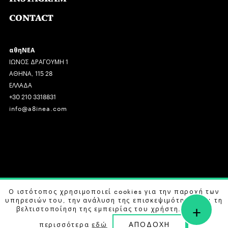
CONTACT
αθηΝΕΑ
ΙΩΝΟΣ ΔΡΑΓΟΥΜΗ 1
ΑΘΗΝΑ, 115 28
ΕΛΛΑΔΑ
+30 210 3318831
info@a8inea.com
COPYRIGHT © 2026 αθηΝΕΑ, ALL RIGHTS RESERVED.
Ο ιστότοπος χρησιμοποιεί cookies για την παροχή των
υπηρεσιών του, την ανάλυση της επισκεψιμότητας και τη
+
DESIGN BY
G DESIGN STUDIO
. DEVELOPED BY
B LABS
.
βελτιστοποίηση της εμπειρίας του χρήστη. Μάθετε
ΑΠΟΔΟΧΗ
περισσότερα
εδώ