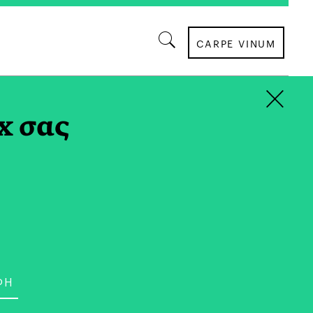
CARPE VINUM
×
x σας
ΕΠΙΣΤΗΜΗ
λαγή: Δεν Υπάρχει
 τον Εγκέφαλό μας