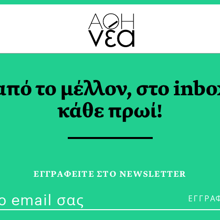
ΕΦΑΛΟΣ TAG
από το μέλλον, στο inbo
κάθε πρωί!
29/04/26
Κλιματική Αλ
ΕΓΓPΑΦΕΙΤΕ ΣΤΟ NEWSLETTER
Planet B για