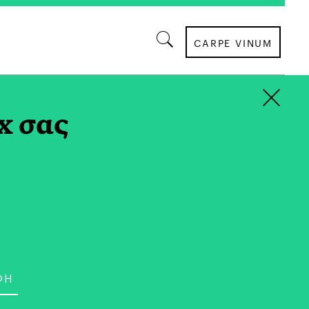
CARPE VINUM
×
AG
x σας
ΣΥΝΕΝΤΕΥΞΕΙΣ
όπουλος: «Οι Κρίσεις
εσμα Λάθους Και Λάθη
τα»