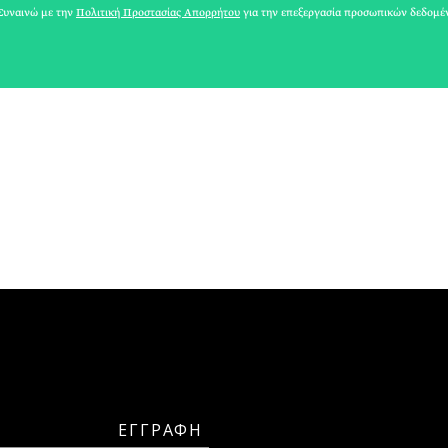
υναινώ με την
Πολιτική Προστασίας Απορρήτου
για την επεξεργασία προσωπικών δεδομέ
ΓΙΩΡΓΟΣ ΑΛΟΙΜΟΝΟΣ