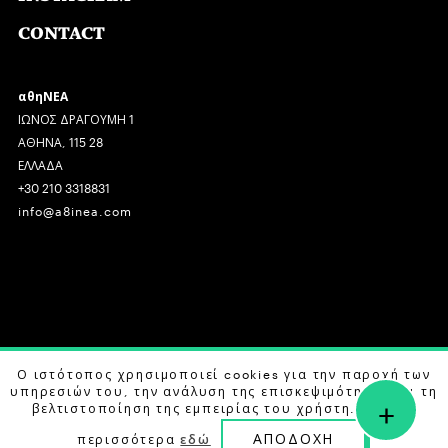
CONTACT
αθηΝΕΑ
ΙΩΝΟΣ ΔΡΑΓΟΥΜΗ 1
ΑΘΗΝΑ, 115 28
ΕΛΛΑΔΑ
+30 210 3318831
info@a8inea.com
COPYRIGHT © 2026 αθηΝΕΑ, ALL RIGHTS RESERVED.
Ο ιστότοπος χρησιμοποιεί cookies για την παροχή των
υπηρεσιών του, την ανάλυση της επισκεψιμότητας και τη
+
DESIGN BY
G DESIGN STUDIO
. DEVELOPED BY
B LABS
.
βελτιστοποίηση της εμπειρίας του χρήστη. Μάθετε
ΑΠΟΔΟΧΗ
περισσότερα
εδώ