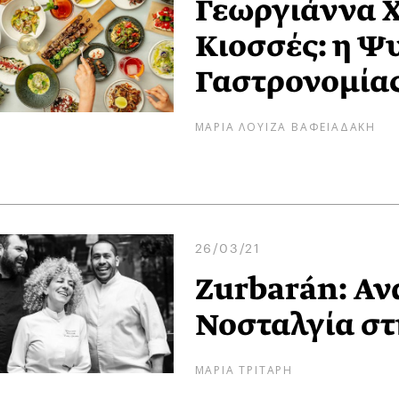
Γεωργιάννα Χ
Κιοσσές: η Ψ
Γαστρονομία
ΜΑΡΙΑ ΛΟΥΙΖΑ ΒΑΦΕΙΑΔΑΚΗ
26/03/21
Zurbarán: Α
Νοσταλγία στ
ΜΑΡΙΑ ΤΡΙΤΑΡΗ