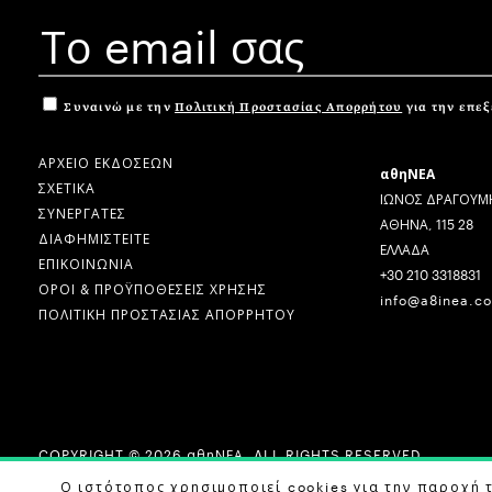
Συναινώ με την
Πολιτική Προστασίας Απορρήτου
για την επε
ΑΡΧΕΙΟ ΕΚΔΟΣΕΩΝ
αθηΝΕΑ
ΣΧΕΤΙΚΑ
ΙΩΝΟΣ ΔΡΑΓΟΥΜΗ
ΣΥΝΕΡΓΑΤΕΣ
ΑΘΗΝΑ, 115 28
ΔΙΑΦΗΜΙΣΤΕΙΤΕ
ΕΛΛΑΔΑ
ΕΠΙΚΟΙΝΩΝΙΑ
+30 210 3318831
ΟΡΟΙ & ΠΡΟΫΠΟΘΕΣΕΙΣ ΧΡΗΣΗΣ
info@a8inea.c
ΠΟΛΙΤΙΚΗ ΠΡΟΣΤΑΣΙΑΣ ΑΠΟΡΡΗΤΟΥ
COPYRIGHT © 2026 αθηΝΕΑ, ALL RIGHTS RESERVED.
DESIGN BY
G DESIGN STUDIO
. DEVELOPED BY
B LABS
.
Ο ιστότοπος χρησιμοποιεί cookies για την παροχή 