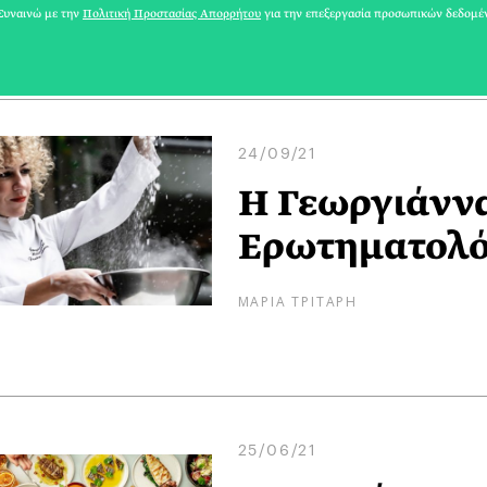
ΜΑΡΙΑ ΛΟΥΙΖΑ ΒΑΦΕΙΑΔΑΚΗ
υναινώ με την
Πολιτική Προστασίας Απορρήτου
για την επεξεργασία προσωπικών δεδομέ
24/09/21
Η Γεωργιάννα
Ερωτηματολό
ΜΑΡΙΑ ΤΡΙΤΑΡΗ
25/06/21