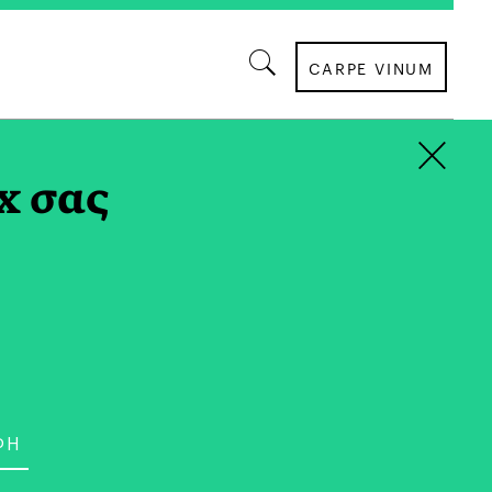
CARPE VINUM
×
TAG
x σας
ΣΥΝΕΝΤΕΥΞΕΙΣ
022 | Μιλώντας με τη
ννα Χιλιαδάκη