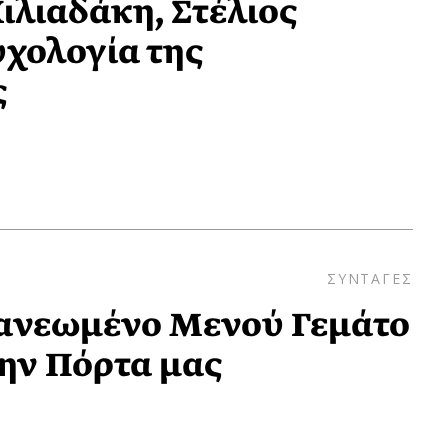
ιλιαδάκη, Στέλιος
υχολογία της
ς
ΣΥΝΤΑΓΕΣ
νανεωμένο Mενού Γεμάτο
ην Πόρτα μας