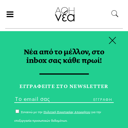
×
ΑΝΑΖΗΤΗΣΗ
Νέα από το μέλλον, στο
inbox σας κάθε πρωί!
GO GREENER TAG
ΕΓΓPΑΦΕΙΤΕ ΣΤΟ NEWSLETTER
Συναινώ με την
Πολιτική Προστασίας Απορρήτου
για την
επεξεργασία προσωπικών δεδομένων.