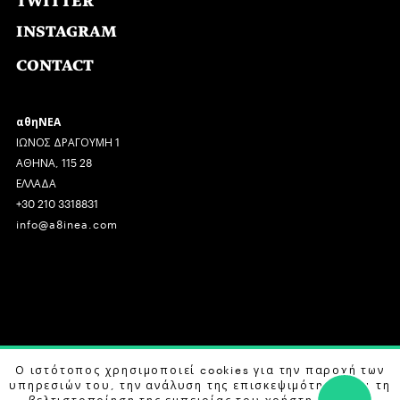
TWITTER
INSTAGRAM
CONTACT
αθηΝΕΑ
ΙΩΝΟΣ ΔΡΑΓΟΥΜΗ 1
ΑΘΗΝΑ, 115 28
ΕΛΛΑΔΑ
+30 210 3318831
info@a8inea.com
COPYRIGHT © 2026 αθηΝΕΑ, ALL RIGHTS RESERVED.
Ο ιστότοπος χρησιμοποιεί cookies για την παροχή των
υπηρεσιών του, την ανάλυση της επισκεψιμότητας και τη
DESIGN BY
G DESIGN STUDIO
. DEVELOPED BY
B LABS
.
βελτιστοποίηση της εμπειρίας του χρήστη. Μάθετε