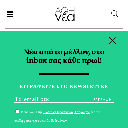
×
ΑΝΑΖΗΤΗΣΗ
Νέα από το μέλλον, στο
inbox σας κάθε πρωί!
ΚΑΡΟΛΑΙΝ TAG
ΕΓΓPΑΦΕΙΤΕ ΣΤΟ NEWSLETTER
Συναινώ με την
Πολιτική Προστασίας Απορρήτου
για την
επεξεργασία προσωπικών δεδομένων.