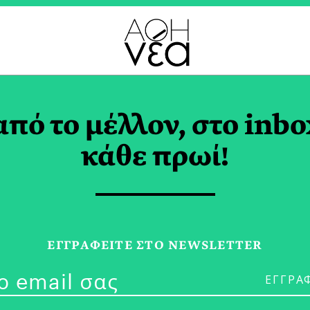
ΟΤ ΚΕΙΚ TAG
από το μέλλον, στο inbo
κάθε πρωί!
28/05/21
ΕΓΓPΑΦΕΙΤΕ ΣΤΟ NEWSLETTER
Κάροτ Κέικ Μ
ΙΩΑΝΝΑ ΓΙΩΤΑΚΗ