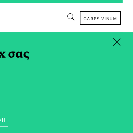
CARPE VINUM
×
x σας
ΣΥΝΤΑΓΕΣ
πουκίτσες Ενέργειας