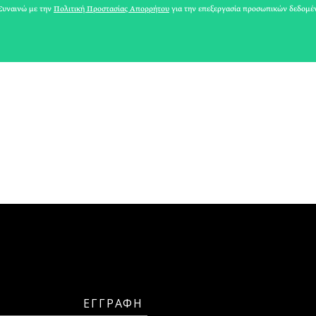
υναινώ με την
Πολιτική Προστασίας Απορρήτου
για την επεξεργασία προσωπικών δεδομέ