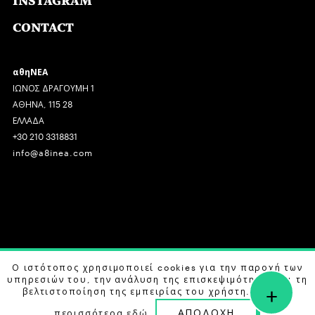
INSTAGRAM
CONTACT
αθηΝΕΑ
ΙΩΝΟΣ ΔΡΑΓΟΥΜΗ 1
ΑΘΗΝΑ, 115 28
ΕΛΛΑΔΑ
+30 210 3318831
info@a8inea.com
COPYRIGHT © 2026 αθηΝΕΑ, ALL RIGHTS RESERVED.
Ο ιστότοπος χρησιμοποιεί cookies για την παροχή των
υπηρεσιών του, την ανάλυση της επισκεψιμότητας και τη
+
DESIGN BY
G DESIGN STUDIO
. DEVELOPED BY
B LABS
.
βελτιστοποίηση της εμπειρίας του χρήστη. Μάθετε
ΑΠΟΔΟΧΗ
περισσότερα
εδώ