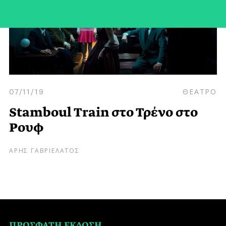
07/11/19
ΘΕΑΤΡΟ
Stamboul Train στο Τρένο στο
Ρουφ
ΑΡΗΣ ΓΑΒΡΙΕΛΑΤΟΣ
ΠΡΟΣΦΑΤΗ ΕΚΔΟΣΗ