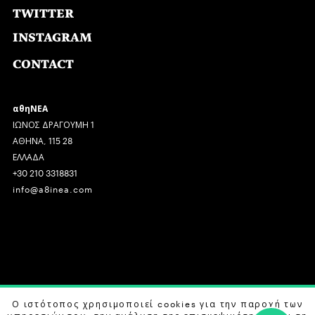
TWITTER
INSTAGRAM
CONTACT
αθηΝΕΑ
ΙΩΝΟΣ ΔΡΑΓΟΥΜΗ 1
ΑΘΗΝΑ, 115 28
ΕΛΛΑΔΑ
+30 210 3318831
info@a8inea.com
COPYRIGHT © 2026 αθηΝΕΑ, ALL RIGHTS RESERVED.
Ο ιστότοπος χρησιμοποιεί cookies για την παροχή των
υπηρεσιών του, την ανάλυση της επισκεψιμότητας και τη