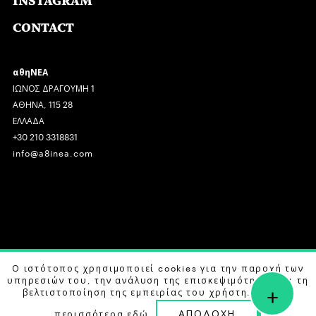
INSTAGRAM
CONTACT
αθηΝΕΑ
ΙΩΝΟΣ ΔΡΑΓΟΥΜΗ 1
ΑΘΗΝΑ, 115 28
ΕΛΛΑΔΑ
+30 210 3318831
info@a8inea.com
COPYRIGHT © 2026 αθηΝΕΑ, ALL RIGHTS RESERVED.
Ο ιστότοπος χρησιμοποιεί cookies για την παροχή των
υπηρεσιών του, την ανάλυση της επισκεψιμότητας και τη
+
DESIGN BY
G DESIGN STUDIO
. DEVELOPED BY
B LABS
.
βελτιστοποίηση της εμπειρίας του χρήστη. Μάθετε
ΑΠΟΔΟΧΗ
περισσότερα
εδώ