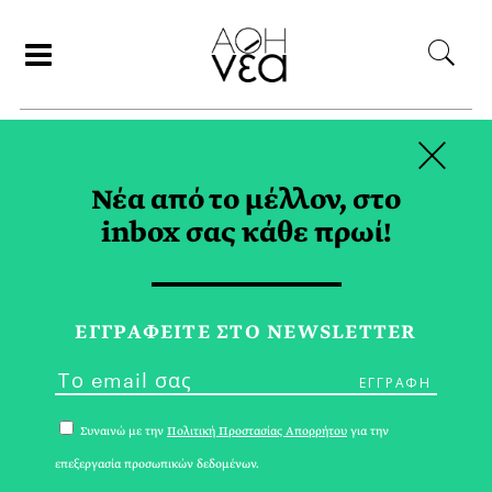
×
ΑΝΑΖΗΤΗΣΗ
Νέα από το μέλλον, στο
inbox σας κάθε πρωί!
LABOR TAG
ΕΓΓPΑΦΕΙΤΕ ΣΤΟ NEWSLETTER
Συναινώ με την
Πολιτική Προστασίας Απορρήτου
για την
επεξεργασία προσωπικών δεδομένων.