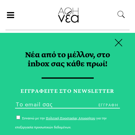
×
ΑΝΑΖΗΤΗΣΗ
Νέα από το μέλλον, στο
inbox σας κάθε πρωί!
ΜΑΚΕΔΟΝΙΤΙΚΟΣ
ΑΜΠΕΛΩΝΑΣ TAG
ΕΓΓPΑΦΕΙΤΕ ΣΤΟ NEWSLETTER
No posts were found.
Συναινώ με την
Πολιτική Προστασίας Απορρήτου
για την
επεξεργασία προσωπικών δεδομένων.