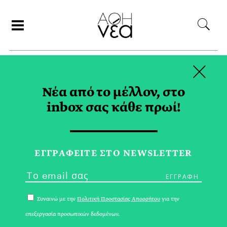
×
ΑΝΑΖΗΤΗΣΗ
Νέα από το μέλλον, στο
inbox σας κάθε πρωί!
ΜΑΝΩΛΗΣ
ΜΕΛΙΣΣΟΥΡΓΟΣ TAG
ΕΓΓPΑΦΕΙΤΕ ΣΤΟ NEWSLETTER
Συναινώ με την
Πολιτική Προστασίας Απορρήτου
για την
επεξεργασία προσωπικών δεδομένων.