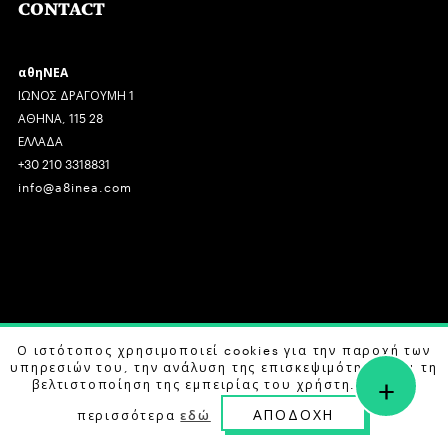
CONTACT
αθηΝΕΑ
ΙΩΝΟΣ ΔΡΑΓΟΥΜΗ 1
ΑΘΗΝΑ, 115 28
ΕΛΛΑΔΑ
+30 210 3318831
info@a8inea.com
COPYRIGHT © 2026 αθηΝΕΑ, ALL RIGHTS RESERVED.
Ο ιστότοπος χρησιμοποιεί cookies για την παροχή των
υπηρεσιών του, την ανάλυση της επισκεψιμότητας και τη
+
DESIGN BY
G DESIGN STUDIO
. DEVELOPED BY
B LABS
.
βελτιστοποίηση της εμπειρίας του χρήστη. Μάθετε
ΑΠΟΔΟΧΗ
περισσότερα
εδώ