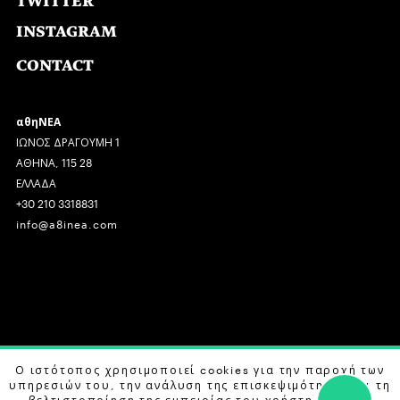
TWITTER
INSTAGRAM
CONTACT
αθηΝΕΑ
ΙΩΝΟΣ ΔΡΑΓΟΥΜΗ 1
ΑΘΗΝΑ, 115 28
ΕΛΛΑΔΑ
+30 210 3318831
info@a8inea.com
COPYRIGHT © 2026 αθηΝΕΑ, ALL RIGHTS RESERVED.
Ο ιστότοπος χρησιμοποιεί cookies για την παροχή των
υπηρεσιών του, την ανάλυση της επισκεψιμότητας και τη
DESIGN BY
G DESIGN STUDIO
. DEVELOPED BY
B LABS
.
βελτιστοποίηση της εμπειρίας του χρήστη. Μάθετε