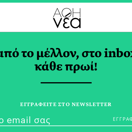
 & MATCH TAG
από το μέλλον, στο inbo
κάθε πρωί!
05/02/21
ΕΓΓPΑΦΕΙΤΕ ΣΤΟ NEWSLETTER
Το Στιλ Αγαπ
ΝΙΚΗ ΜΠΟΥΤΑΡΗ