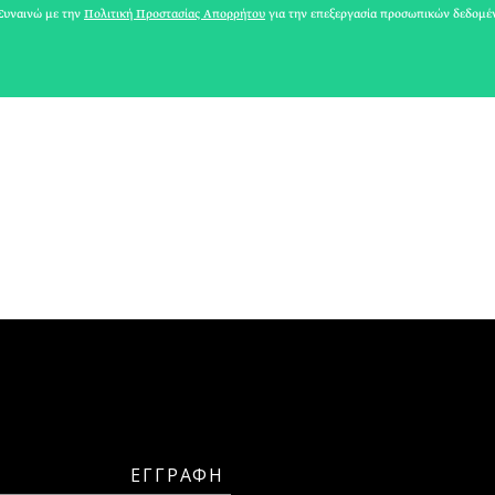
υναινώ με την
Πολιτική Προστασίας Απορρήτου
για την επεξεργασία προσωπικών δεδομέ