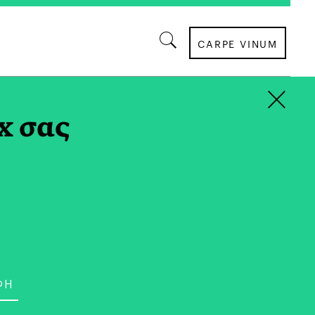
CARPE VINUM
×
x σας
ΤΡΟΠΟΣ ΖΩΗΣ
άει το Mix & Match