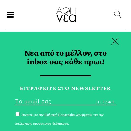
×
ΑΝΑΖΗΤΗΣΗ
Νέα από το μέλλον, στο
inbox σας κάθε πρωί!
ΝΙΚ ΚΕΙΒ TAG
ΕΓΓPΑΦΕΙΤΕ ΣΤΟ NEWSLETTER
Συναινώ με την
Πολιτική Προστασίας Απορρήτου
για την
επεξεργασία προσωπικών δεδομένων.