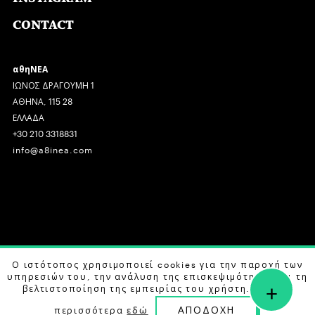
CONTACT
αθηΝΕΑ
ΙΩΝΟΣ ΔΡΑΓΟΥΜΗ 1
ΑΘΗΝΑ, 115 28
ΕΛΛΑΔΑ
+30 210 3318831
info@a8inea.com
COPYRIGHT © 2026 αθηΝΕΑ, ALL RIGHTS RESERVED.
Ο ιστότοπος χρησιμοποιεί cookies για την παροχή των
υπηρεσιών του, την ανάλυση της επισκεψιμότητας και τη
+
DESIGN BY
G DESIGN STUDIO
. DEVELOPED BY
B LABS
.
βελτιστοποίηση της εμπειρίας του χρήστη. Μάθετε
ΑΠΟΔΟΧΗ
περισσότερα
εδώ