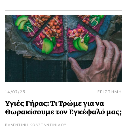
14/07/25
ΕΠΙΣΤΗΜΗ
Υγιές Γήρας: Τι Τρώμε για να
Θωρακίσουμε τον Εγκέφαλό μας;
ΒΑΛΕΝΤΙΝΗ ΚΩΝΣΤΑΝΤΙΝΙΔΟΥ