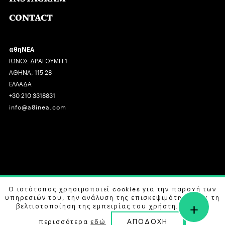
CONTACT
αθηΝΕΑ
ΙΩΝΟΣ ΔΡΑΓΟΥΜΗ 1
ΑΘΗΝΑ, 115 28
ΕΛΛΑΔΑ
+30 210 3318831
info@a8inea.com
COPYRIGHT © 2026 αθηΝΕΑ, ALL RIGHTS RESERVED.
Ο ιστότοπος χρησιμοποιεί cookies για την παροχή των
υπηρεσιών του, την ανάλυση της επισκεψιμότητας και τη
+
DESIGN BY
G DESIGN STUDIO
. DEVELOPED BY
B LABS
.
βελτιστοποίηση της εμπειρίας του χρήστη. Μάθετε
ΑΠΟΔΟΧΗ
περισσότερα
εδώ