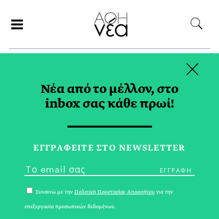
×
ΑΝΑΖΗΤΗΣΗ
Νέα από το μέλλον, στο
inbox σας κάθε πρωί!
ΟVERCHOICE TAG
ΕΓΓPΑΦΕΙΤΕ ΣΤΟ NEWSLETTER
Συναινώ με την
Πολιτική Προστασίας Απορρήτου
για την
επεξεργασία προσωπικών δεδομένων.