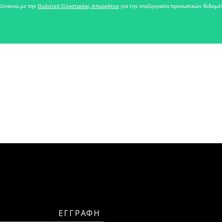
ΛΕΥΘΕΡΗΣ ΠΛΑΚΙΔΑΣ
υναινώ με την
Πολιτική Προστασίας Απορρήτου
για την επεξεργασία προσωπικών δεδομέ