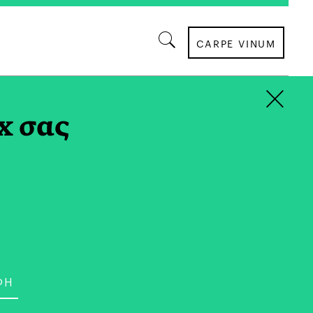
CARPE VINUM
×
Υ TAG
x σας
ΕΣΤΙΑΤΟΡΙΑ
 Routsis: Γαστρονομικό
Καρδιά της Δράμας