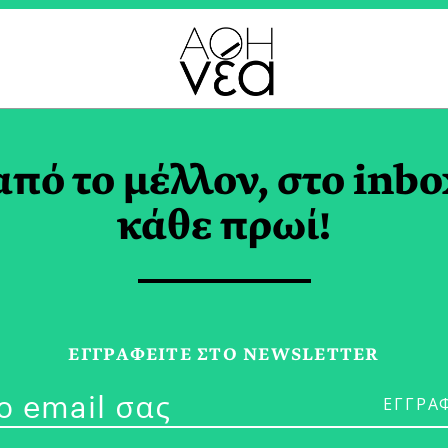
ΘΕΝΟ ΔΑΣΟΣ ΦΡΑΚΤΟ
από το μέλλον, στο inbo
κάθε πρωί!
09/12/25
La Griglia Da
ΕΓΓPΑΦΕΙΤΕ ΣΤΟ NEWSLETTER
Ταξίδι στην 