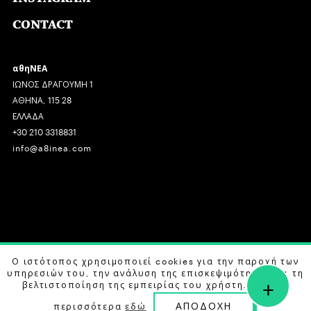
CONTACT
αθηΝΕΑ
ΙΩΝΟΣ ΔΡΑΓΟΥΜΗ 1
ΑΘΗΝΑ, 115 28
ΕΛΛΑΔΑ
+30 210 3318831
info@a8inea.com
COPYRIGHT © 2026 αθηΝΕΑ, ALL RIGHTS RESERVED.
Ο ιστότοπος χρησιμοποιεί cookies για την παροχή των
υπηρεσιών του, την ανάλυση της επισκεψιμότητας και τη
+
DESIGN BY
G DESIGN STUDIO
. DEVELOPED BY
B LABS
.
βελτιστοποίηση της εμπειρίας του χρήστη. Μάθετε
ΑΠΟΔΟΧΗ
περισσότερα
εδώ