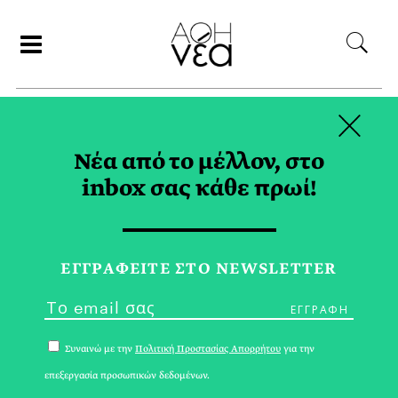
×
ΑΝΑΖΗΤΗΣΗ
Νέα από το μέλλον, στο
inbox σας κάθε πρωί!
PEARL JAM TAG
ΕΓΓPΑΦΕΙΤΕ ΣΤΟ NEWSLETTER
Συναινώ με την
Πολιτική Προστασίας Απορρήτου
για την
επεξεργασία προσωπικών δεδομένων.